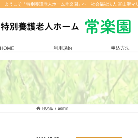
コ
ナ
ようこそ「特別養護老人ホーム常楽園」へ
社会福祉法人 富山聖マ
ン
ビ
テ
ゲ
ン
ー
ツ
シ
へ
ョ
ス
ン
利用規約
申込方法
HOME
キ
に
ッ
移
プ
動
HOME
admin