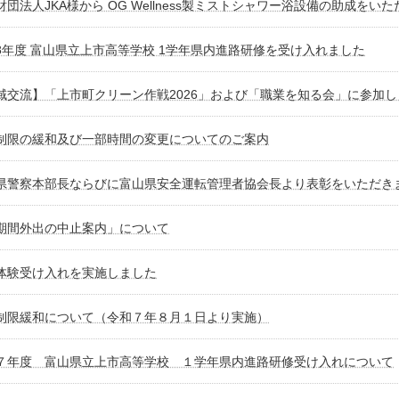
財団法人JKA様から OG Wellness製ミストシャワー浴設備の助成をい
8年度 富山県立上市高等学校 1学年県内進路研修を受け入れました
域交流】「上市町クリーン作戦2026」および「職業を知る会」に参加
制限の緩和及び一部時間の変更についてのご案内
県警察本部長ならびに富山県安全運転管理者協会長より表彰をいただき
期間外出の中止案内」について
体験受け入れを実施しました
制限緩和について（令和７年８月１日より実施）
７年度 富山県立上市高等学校 １学年県内進路研修受け入れについて