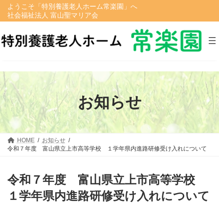
コ
ナ
ようこそ「特別養護老人ホーム常楽園」へ
ン
ビ
社会福祉法人 富山聖マリア会
テ
ゲ
ン
ー
ツ
シ
へ
ョ
ス
ン
キ
に
ッ
移
プ
動
お知らせ
HOME
お知らせ
令和７年度 富山県立上市高等学校 １学年県内進路研修受け入れについて
令和７年度 富山県立上市高等学校
１学年県内進路研修受け入れについて