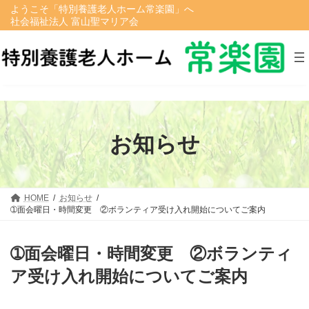
コ
ナ
ようこそ「特別養護老人ホーム常楽園」へ
ン
ビ
社会福祉法人 富山聖マリア会
テ
ゲ
ン
ー
ツ
シ
へ
ョ
ス
ン
キ
に
ッ
移
プ
動
お知らせ
HOME
お知らせ
➀面会曜日・時間変更 ②ボランティア受け入れ開始についてご案内
➀面会曜日・時間変更 ②ボランティ
ア受け入れ開始についてご案内