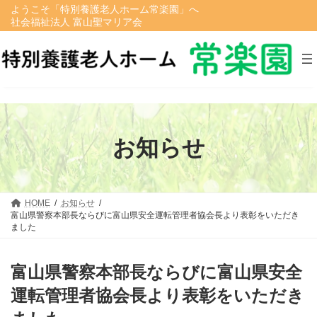
コ
ナ
ようこそ「特別養護老人ホーム常楽園」へ
ン
ビ
社会福祉法人 富山聖マリア会
テ
ゲ
ン
ー
ツ
シ
へ
ョ
ス
ン
キ
に
ッ
移
プ
動
お知らせ
HOME
お知らせ
富山県警察本部長ならびに富山県安全運転管理者協会長より表彰をいただき
ました
富山県警察本部長ならびに富山県安全
運転管理者協会長より表彰をいただき